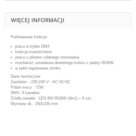
WIĘCEJ INFORMACJI
Podstawowe funkcje:
praca w trybie DMX
funkcja master/slave
praca z pilotem zdalnego sterowania
możliwość ustawienia dowolnego koloru z palety RGBW
w pełni regulowane strobo
Dane techniczne:
Zasilanie – 230-240 V ~AC 50 HZ
Pobór mocy : 72W
DMX- 8 kanałów
Źródła światła : LED 8W RGBW (4in1) – 9 szt.
Wymiary ok.: 250x235 mm