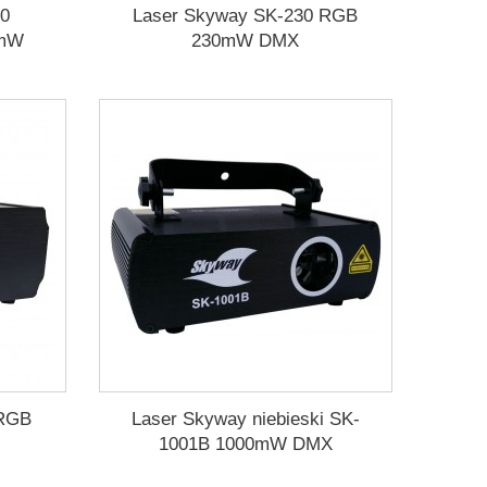
60
Laser Skyway SK-230 RGB
0mW
230mW DMX
 RGB
Laser Skyway niebieski SK-
1001B 1000mW DMX